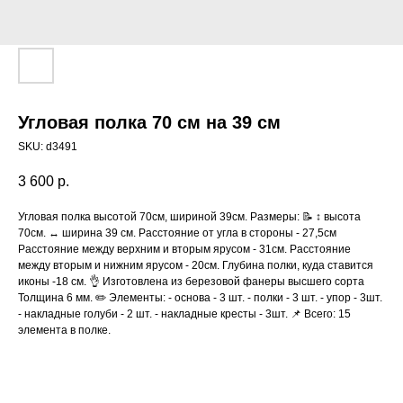
Угловая полка 70 см на 39 см
SKU:
d3491
3 600
р.
Угловая полка высотой 70см, шириной 39см. Размеры: 📝 ↕️ высота
70см. ↔️ ширина 39 см. Расстояние от угла в стороны - 27,5см
Расстояние между верхним и вторым ярусом - 31см. Расстояние
между вторым и нижним ярусом - 20см. Глубина полки, куда ставится
иконы -18 см. 👌 Изготовлена из березовой фанеры высшего сорта
Толщина 6 мм. ✏️ Элементы: - основа - 3 шт. - полки - 3 шт. - упор - 3шт.
- накладные голуби - 2 шт. - накладные кресты - 3шт. 📌 Всего: 15
элемента в полке.