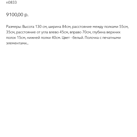
n0833
9100,00
р.
Размеры: Высота 130 см, ширина 84см, расстояние между полками 55см,
35см, расстояние от угла влево 45см, вправо 70см, глубина верхних
полок 15см, нижней полки 40см. Цвет - белый. Полочка с печатными
элементами...