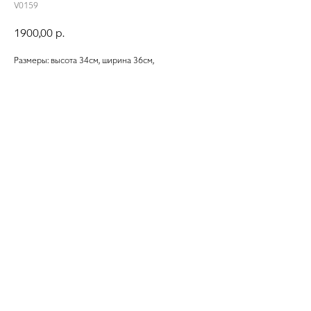
V0159
1900,00
р.
Размеры: высота 34см, ширина 36см,