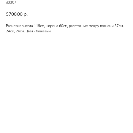
d3307
5700,00
р.
Размеры: высота 115см, ширина 60см, расстояние между полками 37см,
24см, 24см. Цвет - бежевый