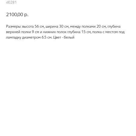
d0281
2100,00
р.
Размеры: высота 56 см, ширина 30 см, между полками 20 см, глубина
верхней полки 9 см и нижних полок глубина 15 см, полка с местом под
лампадку диаметром 6.5 см. Цвет - белый