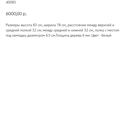
d0085
6000,00
р.
Размеры: высота 83 см., ширина 78 см., расстояние между верхней и
средней полкой 32 см, между средней и нижней 32 см., полка с местом
под лампадку диаметром 6.5 см.Толщина дерева 6 мм. Цвет - белый