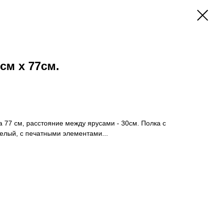
см x 77см.
 77 см, расстояние между ярусами - 30см. Полка с
белый, с печатными элементами...