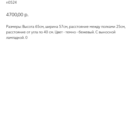
n0524
4700,00
р.
Размеры: Высота 65см, ширина 57см, расстояние между полками 25см,
расстояние от угла по 40 см. Цвет - темно - бежевый. С выносной
лампадкой. 0