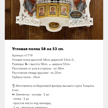
Угловая полка 58 на 53 см.
Артикул: n1119
Угловая полка высотой 58см, шириной 53см. 0...
Размеры: 📝 ↕️ высота 58см. ↔️ ширина 53см.
Расстояние от угла в стороны - по 38см
Расстояние между ярусами - по 20см
Глубина полок - 24см
👌 Изготовлена из березовой фанеры высшего сорта Толщина
6 мм.
✏️ Элементы: - основа - 3 шт.
- полки - 3 шт.
- простое место под лампадку
- 1 шт. - печатные элементы