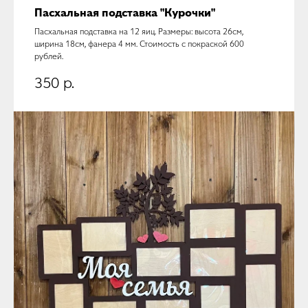
Пасхальная подставка "Курочки"
Пасхальная подставка на 12 яиц. Размеры: высота 26см,
ширина 18см, фанера 4 мм. Стоимость с покраской 600
рублей.
350
р.