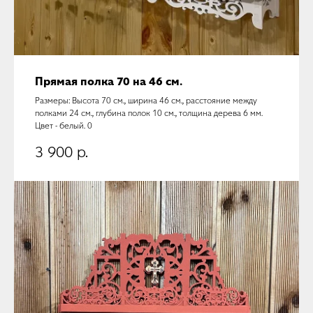
Прямая полка 70 на 46 см.
Размеры: Высота 70 см., ширина 46 см., расстояние между
полками 24 см., глубина полок 10 см., толщина дерева 6 мм.
Цвет - белый. 0
3 900
р.