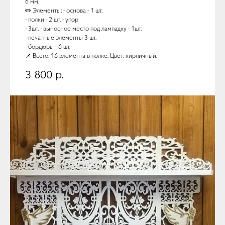
6 мм.
✏️ Элементы: - основа - 1 шт.
- полки - 2 шт. - упор
- 3шт. - выносное место под лампадку - 1шт.
- печатные элементы 3 шт.
- бордюры - 6 шт.
📌 Всего: 16 элемента в полке. Цвет: кирпичный.
3 800
р.